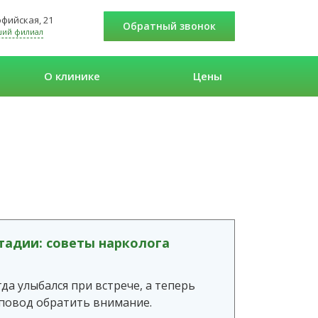
Софийская, 21
Обратный звонок
ший филиал
О клинике
Цены
стадии: советы нарколога
да улыбался при встрече, а теперь
 повод обратить внимание.