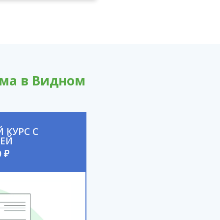
зма в Видном
 КУРС С
ЕЙ
 ₽