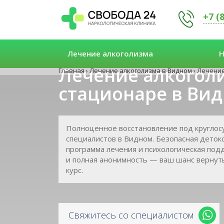
+7 (
Лечение алкоголизма
Н
Лечение алкогол
Главная
›
Лечение алкоголизма в Видном
›
Лечение
стационаре в Ви
Полноценное восстановление под кругло
специалистов в Видном. Безопасная деток
программа лечения и психологическая под
и полная анонимность — ваш шанс вернут
курс.
Свяжитесь со специалистом