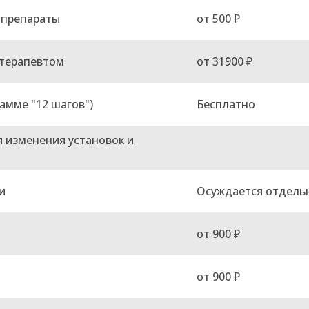
 препараты
от 500 ₽
отерапевтом
от 31900 ₽
амме "12 шагов")
Бесплатно
 изменения установок и
и
Осуждается отдель
от 900 ₽
от 900 ₽