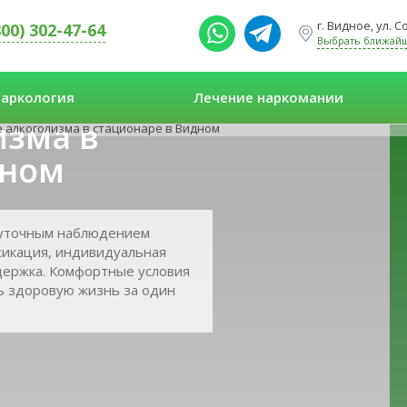
г. Видное, ул. 
800) 302-47-64
Выбрать ближай
аркология
Лечение наркомании
изма в
 алкоголизма в стационаре в Видном
дном
суточным наблюдением
сикация, индивидуальная
держка. Комфортные условия
ь здоровую жизнь за один