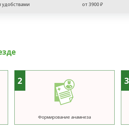
и удобствами
от 3900 ₽
езде
2
Формирование анамнеза