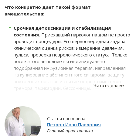
Что конкретно дает такой формат
вмешательства:
Срочная детоксикация и стабилизация
состояния.
Приехавший нарколог на дом не просто
проводит процедуры. Его первоочередная задача —
клиническая оценка рисков: измерение давления,
пульса, проверка неврологического статуса. Только
после этого выполняется индивидуально
подобранная инфузионная терапия, направленная
на купирование абстинентного синдрома, защиту
внутренних органов и снятие острых симптомов —
Читать далее
тремора, тахикардии, бессонницы.
Создание «терапевтического окна» для
диалога.
После медикаментозного облегчения
физических страданий наступает кратковременный
период ясности сознания. Этим моментом должен
Статья проверена
Петров Иван Павлович
воспользоваться специалист, чтобы, без давления и
Главный врач клиники
осуждения, обсудить с пациентом и его близкими