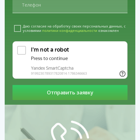
сосудистой системы и облегчить физические
страдания, что само по себе становится важным
мотивирующим фактором.
Прерывание запойного состояния.
Длительная
Даю согласие на обработку своих персональных данных, с
интоксикация — это нагрузка на все органы. Резкая
условиями
политики конфиденциальности
ознакомлен
самостоятельная отмена опасна. Специалист,
приехавший по вызову, может грамотно и поэтапно
провести инфузионную терапию для выведения
токсинов, коррекции обезвоживания и поддержки
работы печени, минимизируя риск развития психоза
или судорог.
Необходимость кризисного вмешательства
при угрозе срыва.
Если пациент, ранее
пытавшийся лечиться, снова начал употреблять,
важно действовать быстро. Один-два визита
нарколога на дом для стабилизации состояния и
срочной мотивационной работы могут
предотвратить уход в глубокий запой, сохранив
предыдущие результаты лечения.