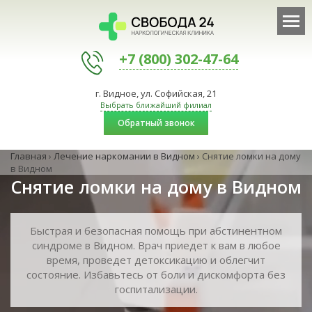
+7 (800) 302-47-64
г. Видное, ул. Софийская, 21
Выбрать ближайший филиал
Обратный звонок
Главная
›
Лечение наркомании в Видном
›
Снятие ломки на дому
в Видном
Снятие ломки на дому в Видном
Быстрая и безопасная помощь при абстинентном
синдроме в Видном. Врач приедет к вам в любое
время, проведет детоксикацию и облегчит
состояние. Избавьтесь от боли и дискомфорта без
госпитализации.