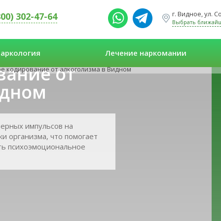
г. Видное, ул. 
800) 302-47-64
Выбрать ближай
аркология
Лечение наркомании
вание от
е кодирование от алкоголизма в Видном
идном
зерных импульсов на
и организма, что помогает
ать психоэмоциональное