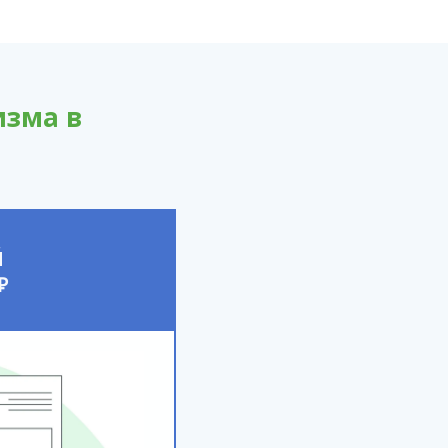
изма в
Й
₽