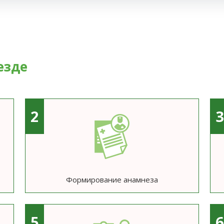
езде
2
Формирование анамнеза
5