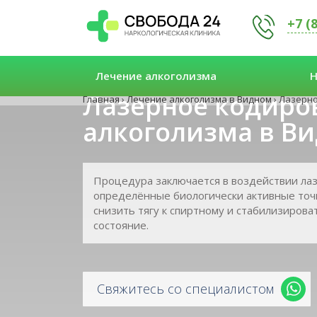
+7 (
Лечение алкоголизма
Н
Лазерное кодиро
Главная
›
Лечение алкоголизма в Видном
›
Лазерно
алкоголизма в В
Процедура заключается в воздействии ла
определённые биологически активные точк
снизить тягу к спиртному и стабилизиров
состояние.
Свяжитесь со специалистом