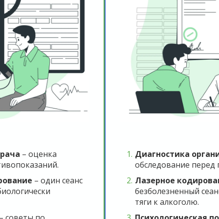
врача
– оценка
Диагностика орган
тивопоказаний.
обследование перед 
рование
– один сеанс
Лазерное кодирова
биологически
безболезненный сеан
тяги к алкоголю.
– советы по
Психологическая п