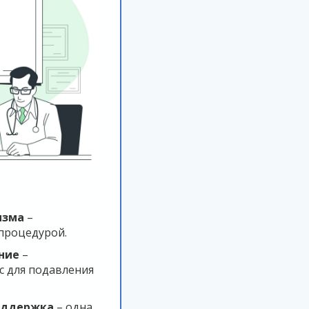
изма
–
процедурой.
ние
–
с для подавления
оддержка
– одна